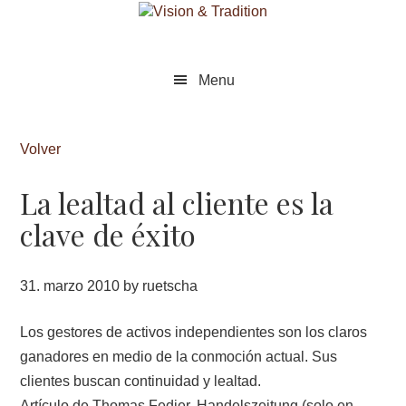
Skip
Skip
to
to
main
footer
content
Menu
Volver
La lealtad al cliente es la
clave de éxito
31. marzo 2010
by
ruetscha
Los gestores de activos independientes son los claros
ganadores en medio de la conmoción actual. Sus
clientes buscan continuidad y lealtad.
Artículo de Thomas Fedier, Handelszeitung (solo en