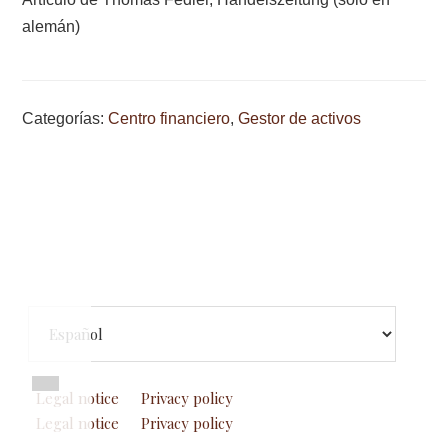
alemán)
Categorías:
Centro financiero
,
Gestor de activos
Footer
Elegir
un
idioma
Legal notice
Privacy policy
Legal notice
Privacy policy