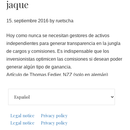
jaque
15. septiembre 2016
by
ruetscha
Hoy como nunca se necesitan gestores de activos
independientes para generar transparencia en la jungla
de cargos y comisiones. Es indispensable que los
inversionistas optimicen las comisiones si desean poder
generar algún tipo de ganancia.
Artículo de Thomas Fedier, NZZ (solo en alemán)
Footer
Elegir
un
idioma
Categorías:
Centro financiero
,
Gestor de patrimonios
Legal notice
Privacy policy
Legal notice
Privacy policy