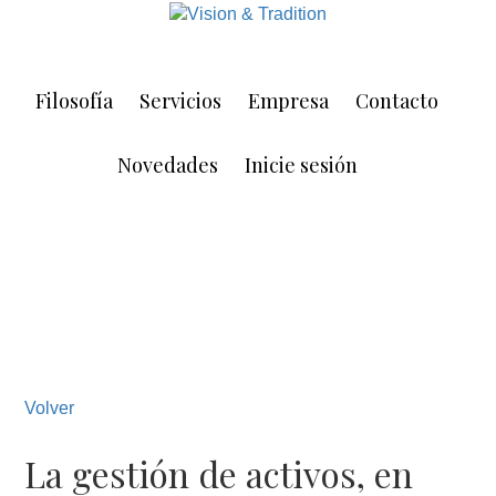
Skip
Skip
to
to
main
footer
content
Filosofía
Servicios
Empresa
Contacto
Novedades
Inicie sesión
Volver
La gestión de activos, en