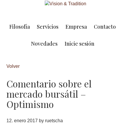
Skip
Skip
to
to
main
footer
content
Filosofía
Servicios
Empresa
Contacto
Novedades
Inicie sesión
Volver
Comentario sobre el
mercado bursátil –
Optimismo
12. enero 2017
by
ruetscha