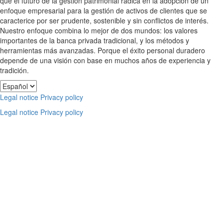
que el futuro de la gestión patrimonial radica en la adopción de un
enfoque empresarial para la gestión de activos de clientes que se
caracterice por ser prudente, sostenible y sin conflictos de interés.
Nuestro enfoque combina lo mejor de dos mundos: los valores
importantes de la banca privada tradicional, y los métodos y
herramientas más avanzadas. Porque el éxito personal duradero
depende de una visión con base en muchos años de experiencia y
tradición.
Footer
Elegir
un
Legal notice
Privacy policy
idioma
Legal notice
Privacy policy