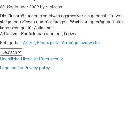
28. September 2022
by
ruetscha
Die Zinserhöhungen sind etwas aggressiver als gedacht. Ein von
steigenden Zinsen und rückläufigem Wachstum geprägtes Umfeld
kann nicht gut für Aktien sein.
Artikel von Portfoliomanagement, finews
Kategorien:
Artikel
,
Finanzplatz
,
Vermögensverwalter
Footer
Choose
a
Rechtliche Hinweise
Datenschutz
language
Legal notice
Privacy policy