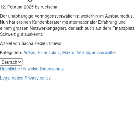
12. Februar 2025
by
ruetscha
Der unabhängige Vermögensverwalter ist weiterhin im Ausbaumodus.
Nun hat ereinen Kundenberater mit internationaler Erfahrung und
einem grossen Netzwerkengagiert, der sich auch auf dem Finanzplatz
Schweiz gut auskennt.
Artikel von Sacha Fedier, finews
Kategorien:
Artikel
,
Finanzplatz
,
Makro
,
Vermögensverwalter
Footer
Choose
a
Rechtliche Hinweise
Datenschutz
language
Legal notice
Privacy policy